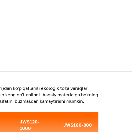
i)dan ko'p qatlamli ekologik toza varaqlar
un keng qo'llaniladi. Asosiy materialga bo'rning
a sifatini buzmasdan kamaytirishi mumkin.
JWS120-
JWS100-800
1000