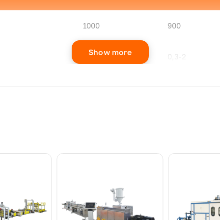
1000
900
Show more
2
0,3-2
0,3-2
-1200
700-800
550-600