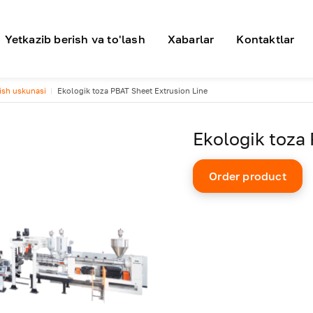
я навигация
Yetkazib berish va to'lash
Xabarlar
Kontaktlar
lish uskunasi
Ekologik toza PBAT Sheet Extrusion Line
Ekologik toza
Order product