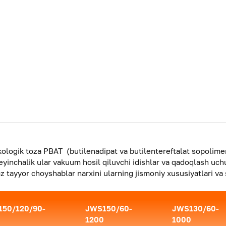
logik toza PBAT (butilenadipat va butilentereftalat sopolimer
keyinchalik ular vakuum hosil qiluvchi idishlar va qadoqlash uch
oz tayyor choyshablar narxini ularning jismoniy xususiyatlari v
50/120/90-
JWS150/60-
JWS130/60-
1200
1000