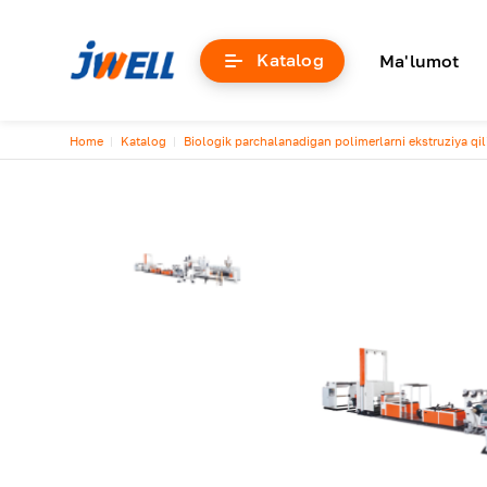
Основна
Katalog
Ma'lumot
Breadcrumb
Home
Katalog
Biologik parchalanadigan polimerlarni ekstruziya qi