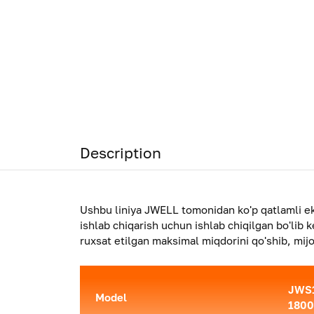
Description
Ushbu liniya JWELL tomonidan ko'p qatlamli eko
ishlab chiqarish uchun ishlab chiqilgan bo'lib 
ruxsat etilgan maksimal miqdorini qo'shib, mij
JWS1
Model
1800