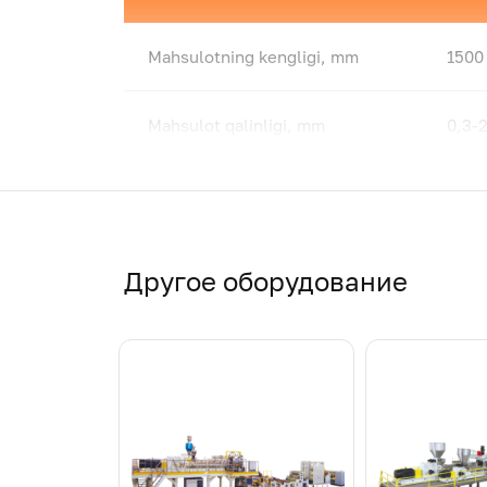
Mahsulotning kengligi, mm
1500
Mahsulot qalinligi, mm
0,3-
Ishlab chiqarish quvvati,
1000
kg/soat
Другое оборудование
Случаи применения