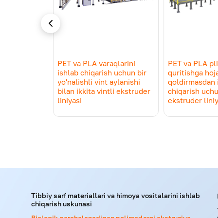
PET va PLA varaqlarini
PET va PLA pli
 проволоки
ishlab chiqarish uchun bir
quritishga hoj
-печати
yo'nalishli vint aylanishi
qoldirmasdan 
bilan ikkita vintli ekstruder
chiqarish uchun
liniyasi
ekstruder lini
Tibbiy sarf materiallari va himoya vositalarini ishlab
chiqarish uskunasi
Biologik parchalanadigan polimerlarni ekstruziya