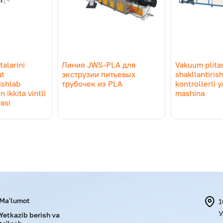
talarini
Линия JWS-PLA для
Vakuum plitas
at
экструзии питьевых
shakllantiris
ishlab
трубочек из PLA
kontrollerli 
 ikkita vintli
mashina
yasi
Menu footer
Ma'lumot
1
У
Yetkazib berish va