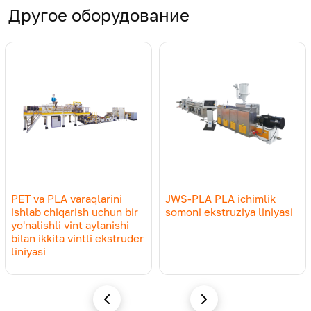
Yagona
Yuqori
Model
Ko'p qatlamli
Другое оборудование
qatlam
samarali
Ekstruder
JW
75&36/40-
JW75/40-
JW95&52/44
modeli
1000
1000
1500
Mahsulot
qalinligi,
0,15-1,5
0,15-1,5
0,15-1,5
mm
Asosiy
motor
110/45
110
250/55
PET va PLA varaqlarini
JWS-PLA PLA ichimlik
quvvati,
ishlab chiqarish uchun bir
somoni ekstruziya liniyasi
kWt
yo'nalishli vint aylanishi
bilan ikkita vintli ekstruder
liniyasi
Ishlab
chiqarish
quvvati
500
450
800-1000
(Maks.),