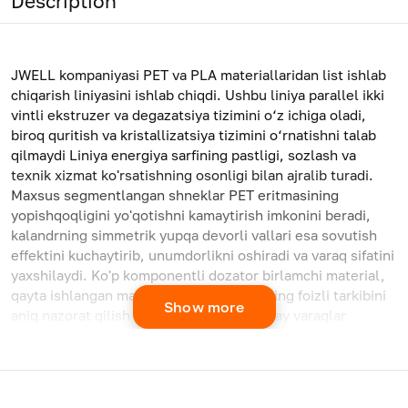
Description
JWELL kompaniyasi PET va PLA materiallaridan list ishlab
chiqarish liniyasini ishlab chiqdi. Ushbu liniya parallel ikki
vintli ekstruzer va degazatsiya tizimini o‘z ichiga oladi,
biroq quritish va kristallizatsiya tizimini o‘rnatishni talab
qilmaydi Liniya energiya sarfining pastligi, sozlash va
texnik xizmat ko'rsatishning osonligi bilan ajralib turadi.
Maxsus segmentlangan shneklar PET eritmasining
yopishqoqligini yo'qotishni kamaytirish imkonini beradi,
kalandrning simmetrik yupqa devorli vallari esa sovutish
effektini kuchaytirib, unumdorlikni oshiradi va varaq sifatini
yaxshilaydi. Ko'p komponentli dozator birlamchi material,
qayta ishlangan material va mastrbatchning foizli tarkibini
Show more
aniq nazorat qilish imkonini beradi. Bunday varaqlar
qadoqlash buyumlarini termoshakllantirish uchun keng
qo'llaniladi.