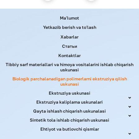
kg/soat
Menu footer
Ma'lumot
Примеры применения
Yetkazib berish va to'lash
Xabarlar
Статьи
Kontaktlar
Tibbiy sarf materiallari va himoya vositalarini ishlab chiqarish
uskunasi
Biologik parchalanadigan polimerlarni ekstruziya qilish
uskunasi
Ekstruziya uskunasi
Ekstruziya kaliplama uskunalari
Qayta ishlash chiqarish uskunalasi
Sintetik tola ishlab chiqarish uskunasi
Ehtiyot va butlovchi qismlar