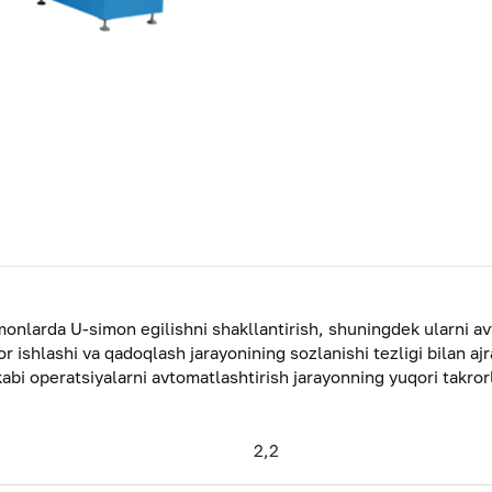
larda U-simon egilishni shakllantirish, shuningdek ularni av
r ishlashi va qadoqlash jarayonining sozlanishi tezligi bilan ajra
 kabi operatsiyalarni avtomatlashtirish jarayonning yuqori takror
2,2