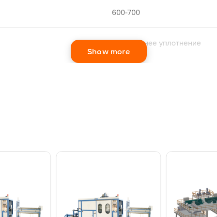
600-700
4-стороннее уплотнение
Show more
Материал БОПП-пленка
Вид
Шаг упаковывания, мм
Ширина пленки
, мм
Толщина пленки
, мкм