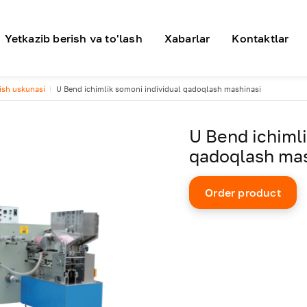
я навигация
Yetkazib berish va to'lash
Xabarlar
Kontaktlar
lish uskunasi
U Bend ichimlik somoni individual qadoqlash mashinasi
U Bend ichimli
qadoqlash mas
Order product