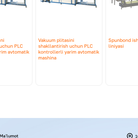
Шаг 22 мм
Шаг 22 мм
Толщина трубки
ni
Vakuum plitasini
Spunbond ish
h uchun PLC
shakllantirish uchun PLC
liniyasi
паковки, мм
90(S)/105(М)/128(Д)
arim avtomatik
kontrollerli yarim avtomatik
mashina
Menu footer
Ma'lumot
1