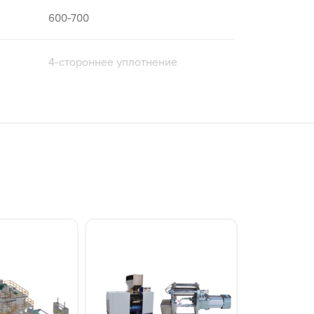
600-700
4-стороннее уплотнение
БОПП
Рулон
Максимум: 280
Максимум: 180
15-20