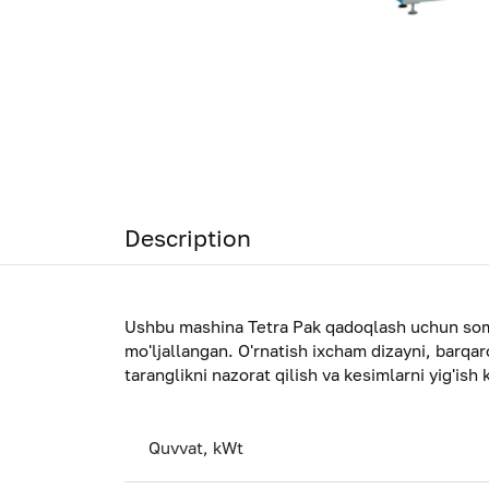
Description
Ushbu mashina Tetra Pak qadoqlash uchun somon
mo'ljallangan. O'rnatish ixcham dizayni, barqaro
taranglikni nazorat qilish va kesimlarni yig'ish
Quvvat, kWt