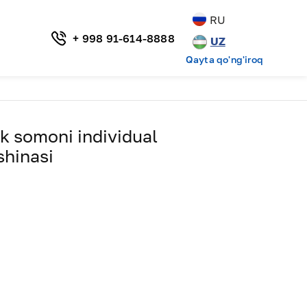
RU
+ 998 91-614-8888
UZ
Qayta qo'ng'iroq
k somoni individual
hinasi