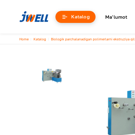
Основна
Katalog
Ma'lumot
Breadcrumb
Home
Katalog
Biologik parchalanadigan polimerlarni ekstruziya qi