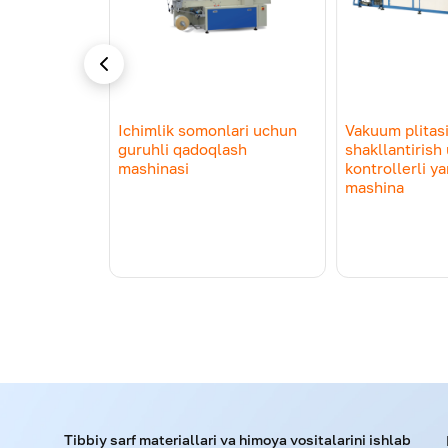
Форма упаковки
Характеристики продукта
iologik
Ichimlik somonlari uchun
Vakuum plitasi
an PLA
guruhli qadoqlash
shakllantiris
Длина изогнутой части трубочки/длина у
ab chiqarish
mashinasi
kontrollerli y
mashina
Примеры применения
Tibbiy sarf materiallari va himoya vositalarini ishlab