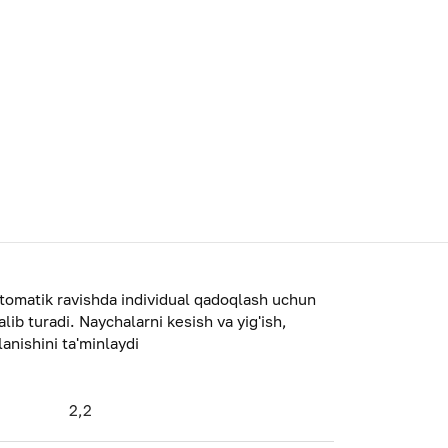
tomatik ravishda individual qadoqlash uchun
lib turadi. Naychalarni kesish va yig'ish,
lanishini ta'minlaydi
2,2