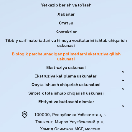
Yetkazib berish va to'lash
Высота упаковки, мм
Менее 90
Менее 90
Xabarlar
Статьи
Мощность, кВт
4
4
Kontaktlar
Tibbiy sarf materiallari va himoya vositalarini ishlab chiqarish
Примеры применения
uskunasi
Biologik parchalanadigan polimerlarni ekstruziya qilish
uskunasi
Ekstruziya uskunasi
Ekstruziya kaliplama uskunalari
Qayta ishlash chiqarish uskunalasi
Sintetik tola ishlab chiqarish uskunasi
Ehtiyot va butlovchi qismlar
100000, Республика Узбекистан, г.
Ташкент, Мирзо-Улугбекский р-н,
Хамид Олимжон МСГ, массив