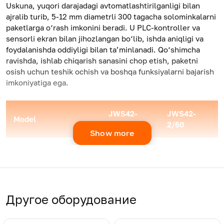
Uskuna, yuqori darajadagi avtomatlashtirilganligi bilan
ajralib turib, 5-12 mm diametrli 300 tagacha solominkalarni
paketlarga o‘rash imkonini beradi. U PLC-kontroller va
sensorli ekran bilan jihozlangan bo‘lib, ishda aniqligi va
foydalanishda oddiyligi bilan ta’minlanadi. Qo‘shimcha
ravishda, ishlab chiqarish sanasini chop etish, paketni
osish uchun teshik ochish va boshqa funksiyalarni bajarish
imkoniyatiga ega.
JWS
42-
JWS42-
Model
2/450
2/60
Show more
Внешний диаметр
5-12
5-12
изделия, мм
Длина изделия, мм
150-250
150-250
Другое оборудование
Производительность,
8-28
8-28