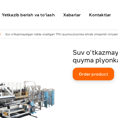
я навигация
Yetkazib berish va to'lash
Xabarlar
Kontaktlar
i
Suv o'tkazmaydigan nafas oladigan TPU quyma plyonka ishlab chiqarish liniyasi
Suv o'tkazmay
quyma plyonka 
Order product