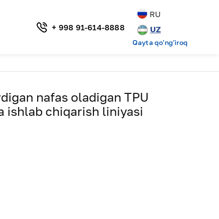
RU
+ 998 91-614-8888
UZ
Qayta qo'ng'iroq
digan nafas oladigan TPU
ishlab chiqarish liniyasi