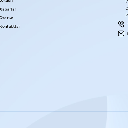
to'lash
И
О
Xabarlar
Р
Статьи
Kontaktlar