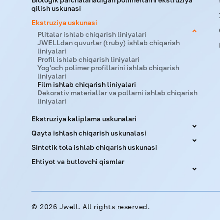
qilish uskunasi
Ekstruziya uskunasi
Plitalar ishlab chiqarish liniyalari
JWELLdan quvurlar (truby) ishlab chiqarish
liniyalari
Profil ishlab chiqarish liniyalari
Yog'och polimer profillarini ishlab chiqarish
liniyalari
Film ishlab chiqarish liniyalari
Dekorativ materiallar va pollarni ishlab chiqarish
liniyalari
Ekstruziya kaliplama uskunalari
Qayta ishlash chiqarish uskunalasi
Sintetik tola ishlab chiqarish uskunasi
Ehtiyot va butlovchi qismlar
©
2026 Jwell. All rights reserved.