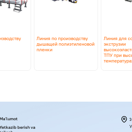
изводству
Линия по производству
Линия для с
дышащей полиэтиленовой
экструзии
пленки
высокоэласт
ТПУ при выс
температура
Menu footer
Ma'lumot
1
У
Yetkazib berish va