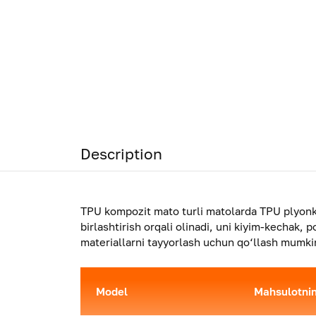
Description
TPU kompozit mato turli matolarda TPU plyonkali
birlashtirish orqali olinadi, uni kiyim-kechak, 
materiallarni tayyorlash uchun qo‘llash mumki
Model
Mahsulotnin