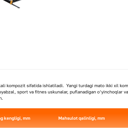
 kompozit sifatida ishlatiladi. Yangi turdagi mato ikki xil kom
poyabzal, sport va fitnes uskunalar, puflanadigan o‘yinchoqlar v
n.
g kengligi, mm
Mahsulot qalinligi, mm