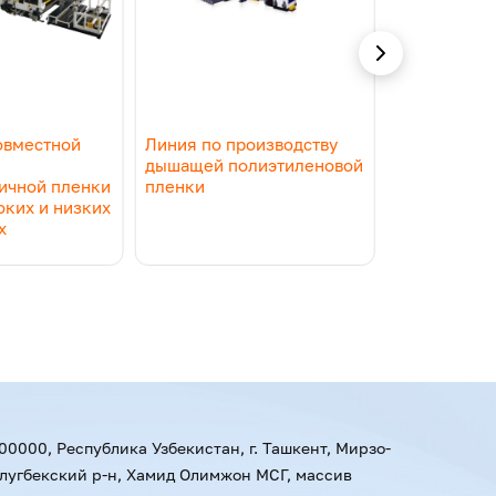
овместной
Линия по производству
Линия для 
дышащей полиэтиленовой
экструзии
ичной пленки
пленки
высокоэлас
оких и низких
ТПУ при выс
х
температур
00000, Республика Узбекистан, г. Ташкент, Мирзо-
лугбекский р-н, Хамид Олимжон МСГ, массив