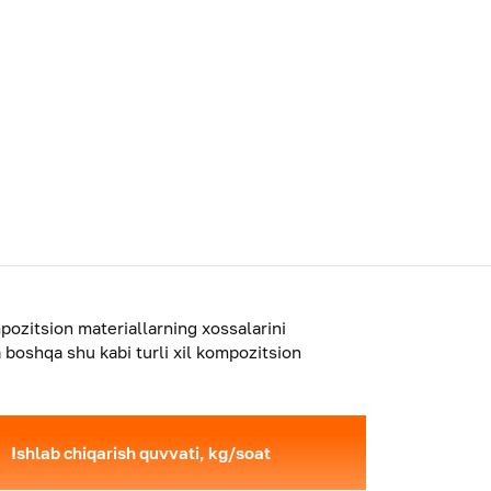
pozitsion materiallarning xossalarini
a boshqa shu kabi turli xil kompozitsion
Ishlab chiqarish quvvati, kg/soat