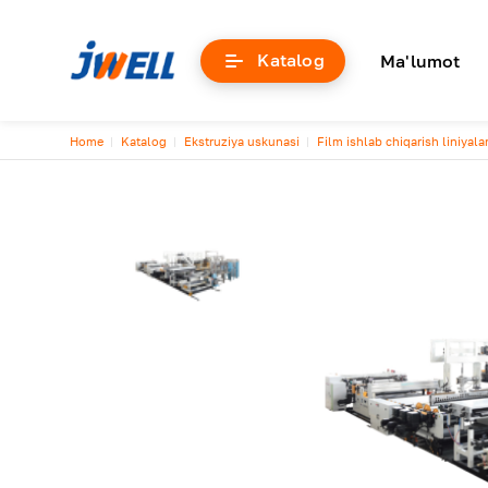
Основна
Katalog
Ma'lumot
Breadcrumb
Home
Katalog
Ekstruziya uskunasi
Film ishlab chiqarish liniyalar