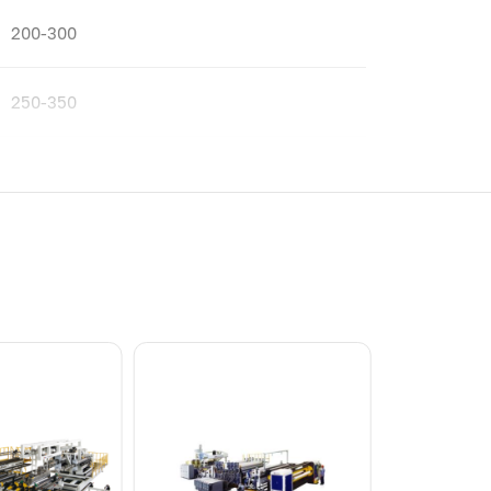
200-300
250-350
300-400
400-500