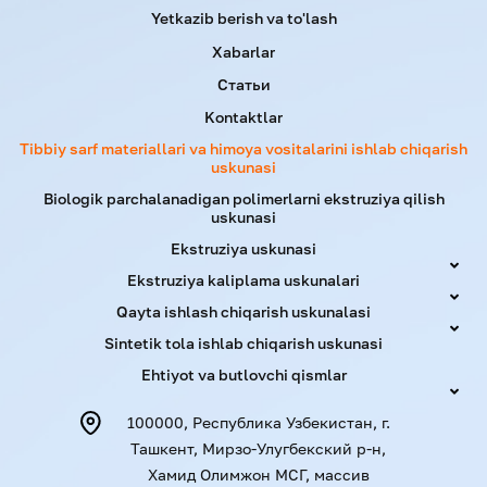
Yetkazib berish va to'lash
Xabarlar
Статьи
Kontaktlar
Tibbiy sarf materiallari va himoya vositalarini ishlab chiqarish
uskunasi
Biologik parchalanadigan polimerlarni ekstruziya qilish
uskunasi
Ekstruziya uskunasi
Ekstruziya kaliplama uskunalari
Qayta ishlash chiqarish uskunalasi
Sintetik tola ishlab chiqarish uskunasi
Ehtiyot va butlovchi qismlar
100000, Республика Узбекистан, г.
Ташкент, Мирзо-Улугбекский р-н,
Хамид Олимжон МСГ, массив