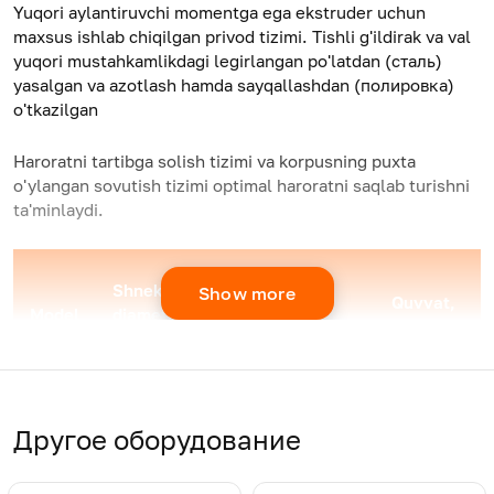
Yuqori aylantiruvchi momentga ega ekstruder uchun
maxsus ishlab chiqilgan privod tizimi. Tishli g'ildirak va val
yuqori mustahkamlikdagi legirlangan po'latdan (сталь)
yasalgan va azotlash hamda sayqallashdan (полировка)
o'tkazilgan
Haroratni tartibga solish tizimi va korpusning puxta
o'ylangan sovutish tizimi optimal haroratni saqlab turishni
ta'minlaydi.
Shnek
Show more
Isbati
Quvvat,
Model
diametri,
(uzunlik/diametr)
kWt
mm
JWS-
45
28:1
7,5
45
Другое оборудование
JWS-