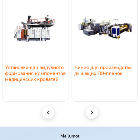
50
28:1
11
50
JWS-
65
28:1
18,5
65
Установка для выдувного
Линия для производства
формования компонентов
дышащих ПЭ-пленок
медицинских кроватей
Menu footer
Ma'lumot