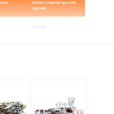
рость
Ishlab chiqarish quvvati,
kg/soat
700-750
600-700
400-500
600-700
1000-1200
joz talablariga muvofiq loyihalanishi