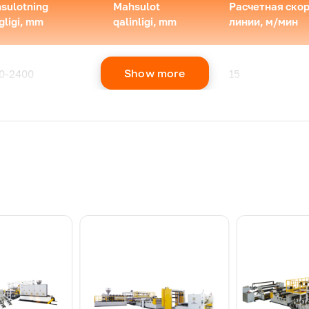
sulotning
Mahsulot
Расчетная ско
gligi, mm
qalinligi, mm
линии, м/мин
Show more
0-2400
0,38-1,0
15
0-2400
0,38-1,0
12
0-2600
0,38-1,52
10
0-3000
0,38-1,52
10
0-3600
0,38-1,52
20
 faqat ma’lumot uchun berilgan, ishlab chiqarish yo'nalishi mi