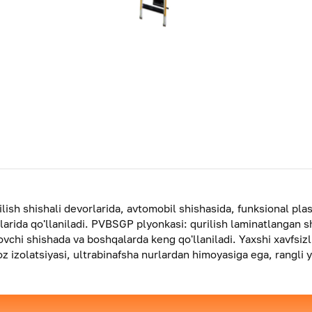
ilish shishali devorlarida, avtomobil shishasida, funksional pl
arida qo'llaniladi. PVBSGP plyonkasi: qurilish laminatlangan s
vchi shishada va boshqalarda keng qo'llaniladi. Yaxshi xavfsizl
oz izolatsiyasi, ultrabinafsha nurlardan himoyasiga ega, rangli 