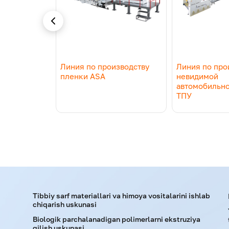
mumkin.
зводству
Линия по производству
Линия по про
этиленовой
пленки ASA
невидимой
автомобильн
ТПУ
Tibbiy sarf materiallari va himoya vositalarini ishlab
chiqarish uskunasi
Biologik parchalanadigan polimerlarni ekstruziya
qilish uskunasi