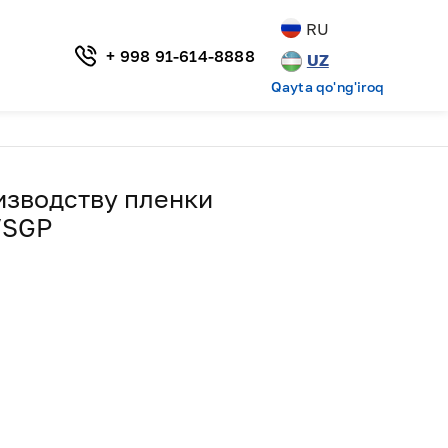
RU
+ 998 91-614-8888
UZ
Qayta qo'ng'iroq
изводству пленки
/SGP