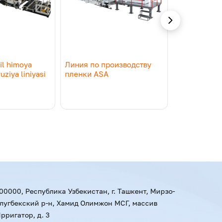
l himoya
Линия по производству
Линия раст
uziya liniyasi
пленки ASA
00000, Республика Узбекистан, г. Ташкент, Мирзо-
лугбекский р-н, Хамид Олимжон МСГ, массив
рригатор, д. 3