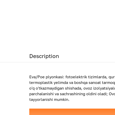
Description
Eva/Poe plyonkasi: fotoelektrik tizimlarda, qur
termoplastik yelimda va boshqa sanoat tarmoql
o'q o'tkazmaydigan shishada, ovoz izolyatsiyalo
parchalanishi va sachrashining oldini oladi; Ov
tayyorlanishi mumkin.