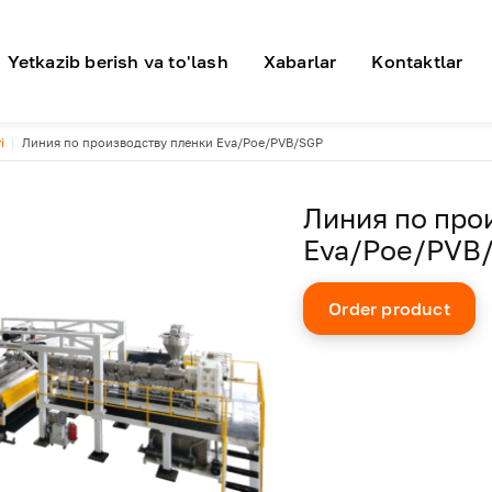
я навигация
Yetkazib berish va to'lash
Xabarlar
Kontaktlar
i
Линия по производству пленки Eva/Poe/PVB/SGP
Линия по про
Eva/Poe/PVB
Order product