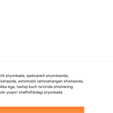
astik plyonkada, qadoqlash plyonkasida,
hishasida, avtomobil laminatlangan shishasida,
ikka ega, tashqi kuch ta'sirida shishaning
yoki yuqori shaffoflikdagi plyonkada