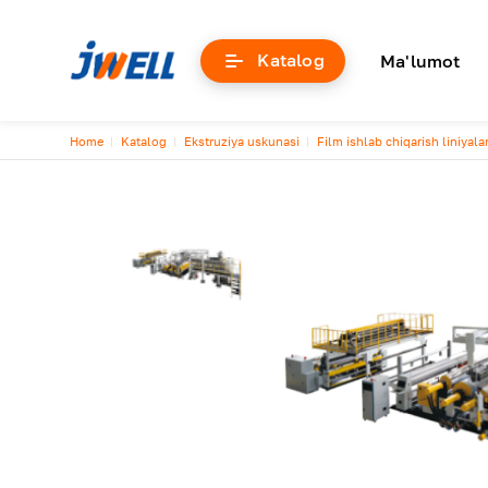
Основна
Katalog
Ma'lumot
Breadcrumb
Home
Katalog
Ekstruziya uskunasi
Film ishlab chiqarish liniyalar