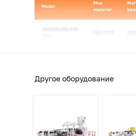
Mos
Mah
Model
material
ken
JWS120/150/120-
ЕВА/ПОЭ
200
2400
JWS180-2400
ЕВА/ПОЭ
200
JWS150
ПВБ/ПГП
200
Другое оборудование
JWE95-JWE65
ПВБ/ПГП
240
JWE135-JWE95
ПВБ/ПГП
300
Eslatma. Yuqorida ko‘rsatilgan ma'lumotnoma