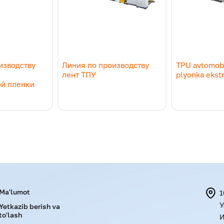
изводству
Линия по производству
TPU avtomobi
лент ТПУ
plyonka ekstr
ой пленки
Menu footer
Ma'lumot
1
У
Yetkazib berish va
to'lash
И