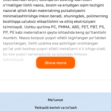
o‘rnatilgan tishli nasos, bosim va eriydigan oqim tezligini
nazorat qilish bilan materialning pulsatsiyasini
minimallashtirishga imkon beradi, shuningdek, polimerning
boshliqqa uzluksiz etkazilishini va silliq ekstrüziyani
ta'minlaydi. Ushbu qurilma PC, PMMA, ABS, PET, PBT, PS,
PP, PE kabi materiallarni qayta ishlashda keng qo‘llanilishi
mumkin. Nasos korpusi yuqori sifatli legirlangan po‘latdan
tayyorlangan, tishli uzatma esa qotirilgan xromlangan
po‘lat yoki boshqa yuqori sifatli metallarni o‘z ichiga oladi,
bu esa yuqori samaradorlik va sizishdan himoya
kafolatlaydi.
Show more
Скорость
Мощност
Model
Объем
Урожай
вращения
нагрева
JW-
30
20-100
30-150
3
30
Menu footer
Ma'lumot
Yetkazib berish va to'lash