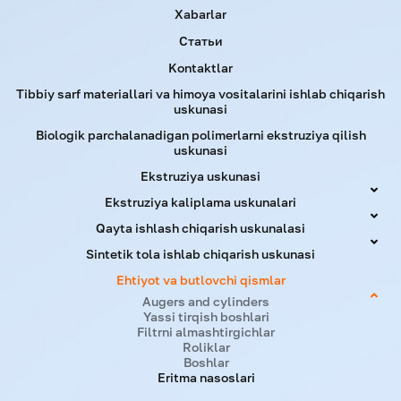
JW-
50
20-100
50-280
5,5
Xabarlar
50
Статьи
Kontaktlar
JW-
100
20-95
110-500
7,5
100
Tibbiy sarf materiallari va himoya vositalarini ishlab chiqarish
uskunasi
Biologik parchalanadigan polimerlarni ekstruziya qilish
JW-
200-
150
20-85
11
uskunasi
150
900
Ekstruziya uskunasi
Ekstruziya kaliplama uskunalari
JW-
300-
250
20-70
18,5
250
1200
Qayta ishlash chiqarish uskunalasi
Sintetik tola ishlab chiqarish uskunasi
JW-
400-
Ehtiyot va butlovchi qismlar
400
20-70
22
400
1600
Augers and cylinders
Yassi tirqish boshlari
Filtrni almashtirgichlar
Eslatma. Yuqorida ko‘rsatilgan ma'lumotnoma faqat
Roliklar
ma’lumot uchun berilgan, ishlab chiqarish yo'nalishi mijoz
Boshlar
talablariga muvofiq loyihalanishi mumkin.
Eritma nasoslari