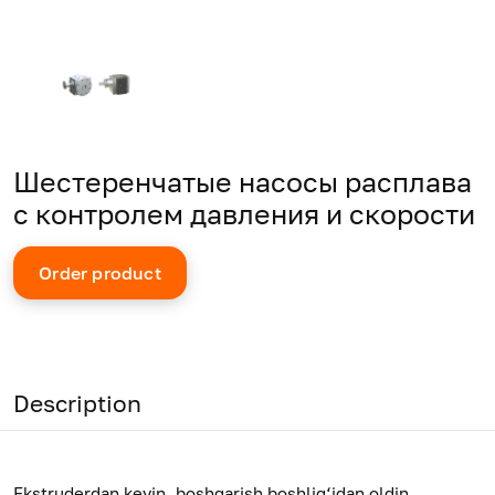
Шестеренчатые насосы расплава
с контролем давления и скорости
Order product
Description
Ekstruderdan keyin, boshqarish boshlig‘idan oldin