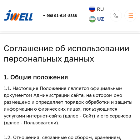
RU
+ 998 91-614-8888
UZ
Breadcrumb
Главная
Соглашение Об Использовании Персональных Данных
JWELL
Katalog
Основная навигация
Ma'lumot
Соглашение об использовании
Yetkazib berish va to'lash
персональных данных
Xabarlar
Kontaktlar
100000, Республика Узбекистан, г. Ташкент, Мирзо-
Улугбекский р-н, Хамид Олимжон МСГ, массив Ирригатор,
1. Общие положения
д. 3
Официальный дистрибьютор оборудования JWELL в
Республике Узбекистан ИП ООО «UWELL»
1.1. Настоящие Положение является официальным
info@jwell.uz
документом Администрации сайта, на котором оно
+ 998 91-614-8888
размещено и определяет порядок обработки и защиты
Qayta qo'ng'iroq
информации о физических лицах, пользующихся
услугами интернет-сайта (далее - Сайт) и его сервисов
(далее - Пользователи).
1.2. Отношения, связанные со сбором, хранением,